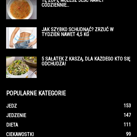
TĘ ZUPĘ MOŻESZ JEŚĆ NAWET
CODZIENNIE…
JAK SZYBKO SCHUDNĄĆ? ZRZUĆ W
TYDZIEŃ NAWET 4,5 KG
5 SAŁATEK Z KASZĄ, DLA KAŻDEGO KTO SIĘ
ODCHUDZA!
POPULARNE KATEGORIE
153
JEDZ
147
JEDZENIE
111
DIETA
99
CIEKAWOSTKI