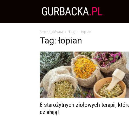
Zdrowa
Strona główna
Tagi
łopian
Dieta,
Tag: łopian
Odchudzanie
i
przepisy
8 starożytnych ziołowych terapii, któr
działają!
kulinarne