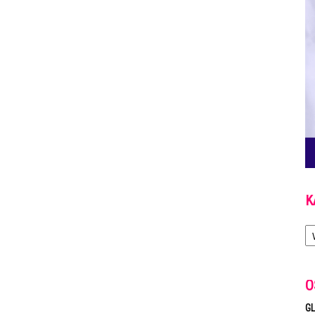
K
Ka
O
GL