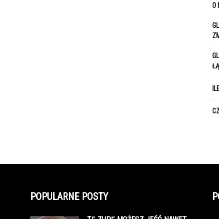
O 
GL
Z
GL
Ł
IL
CZ
POPULARNE POSTY
P