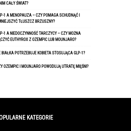
NIM CAŁY ŚWIAT?
P-1 A MENOPAUZA – CZY POMAGA SCHUDNĄĆ I
MNIEJSZYĆ TŁUSZCZ BRZUSZNY?
P-1 A NIEDOCZYNNOŚĆ TARCZYCY – CZY MOŻNA
ĄCZYĆ EUTHYROX Z OZEMPIC LUB MOUNJARO?
E BIAŁKA POTRZEBUJE KOBIETA STOSUJĄCA GLP-1?
Y OZEMPIC I MOUNJARO POWODUJĄ UTRATĘ MIĘŚNI?
OPULARNE KATEGORIE