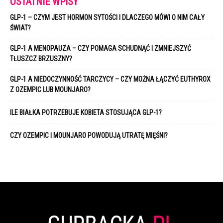
OSTATNIE WPISY
GLP-1 – CZYM JEST HORMON SYTOŚCI I DLACZEGO MÓWI O NIM CAŁY
ŚWIAT?
GLP-1 A MENOPAUZA – CZY POMAGA SCHUDNĄĆ I ZMNIEJSZYĆ
TŁUSZCZ BRZUSZNY?
GLP-1 A NIEDOCZYNNOŚĆ TARCZYCY – CZY MOŻNA ŁĄCZYĆ EUTHYROX
Z OZEMPIC LUB MOUNJARO?
ILE BIAŁKA POTRZEBUJE KOBIETA STOSUJĄCA GLP-1?
CZY OZEMPIC I MOUNJARO POWODUJĄ UTRATĘ MIĘŚNI?