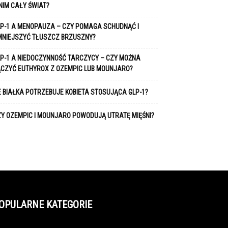
NIM CAŁY ŚWIAT?
P-1 A MENOPAUZA – CZY POMAGA SCHUDNĄĆ I
MNIEJSZYĆ TŁUSZCZ BRZUSZNY?
P-1 A NIEDOCZYNNOŚĆ TARCZYCY – CZY MOŻNA
ĄCZYĆ EUTHYROX Z OZEMPIC LUB MOUNJARO?
E BIAŁKA POTRZEBUJE KOBIETA STOSUJĄCA GLP-1?
Y OZEMPIC I MOUNJARO POWODUJĄ UTRATĘ MIĘŚNI?
OPULARNE KATEGORIE