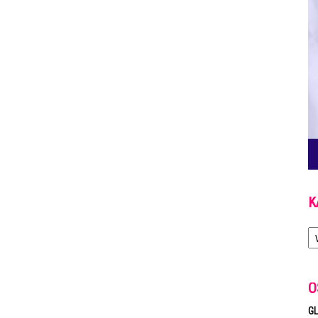
K
Ka
O
GL