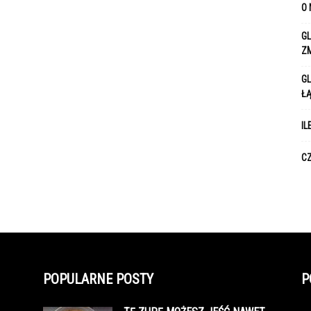
O 
GL
Z
GL
Ł
IL
CZ
POPULARNE POSTY
P