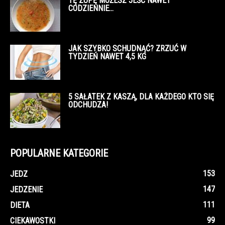
TĘ ZUPĘ MOŻESZ JEŚĆ NAWET
CODZIENNIE…
JAK SZYBKO SCHUDNĄĆ? ZRZUĆ W
TYDZIEŃ NAWET 4,5 KG
5 SAŁATEK Z KASZĄ, DLA KAŻDEGO KTO SIĘ
ODCHUDZA!
POPULARNE KATEGORIE
153
JEDZ
147
JEDZENIE
111
DIETA
99
CIEKAWOSTKI