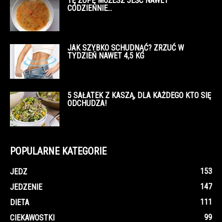
TĘ ZUPĘ MOŻESZ JEŚĆ NAWET
CODZIENNIE…
JAK SZYBKO SCHUDNĄĆ? ZRZUĆ W
TYDZIEŃ NAWET 4,5 KG
5 SAŁATEK Z KASZĄ, DLA KAŻDEGO KTO SIĘ
ODCHUDZA!
POPULARNE KATEGORIE
153
JEDZ
147
JEDZENIE
111
DIETA
99
CIEKAWOSTKI