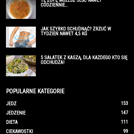
TĘ ZUPĘ MOŻESZ JEŚĆ NAWET
CODZIENNIE…
JAK SZYBKO SCHUDNĄĆ? ZRZUĆ W
TYDZIEŃ NAWET 4,5 KG
5 SAŁATEK Z KASZĄ, DLA KAŻDEGO KTO SIĘ
ODCHUDZA!
POPULARNE KATEGORIE
153
JEDZ
147
JEDZENIE
111
DIETA
99
CIEKAWOSTKI