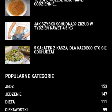
TĘ ZUPĘ MOŻESZ JEŚĆ NAWET
CODZIENNIE…
JAK SZYBKO SCHUDNĄĆ? ZRZUĆ W
TYDZIEŃ NAWET 4,5 KG
5 SAŁATEK Z KASZĄ, DLA KAŻDEGO KTO SIĘ
ODCHUDZA!
POPULARNE KATEGORIE
153
JEDZ
147
JEDZENIE
111
DIETA
99
CIEKAWOSTKI