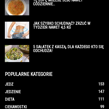
TĘ ZUPĘ MOŻESZ JEŚĆ NAWET
CODZIENNIE…
JAK SZYBKO SCHUDNĄĆ? ZRZUĆ W
TYDZIEŃ NAWET 4,5 KG
5 SAŁATEK Z KASZĄ, DLA KAŻDEGO KTO SIĘ
ODCHUDZA!
POPULARNE KATEGORIE
153
JEDZ
147
JEDZENIE
111
DIETA
99
CIEKAWOSTKI