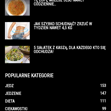
TĘ ZUPĘ MOŻESZ JEŚĆ NAWET
CODZIENNIE…
JAK SZYBKO SCHUDNĄĆ? ZRZUĆ W
TYDZIEŃ NAWET 4,5 KG
5 SAŁATEK Z KASZĄ, DLA KAŻDEGO KTO SIĘ
ODCHUDZA!
POPULARNE KATEGORIE
153
JEDZ
147
JEDZENIE
111
DIETA
99
CIEKAWOSTKI