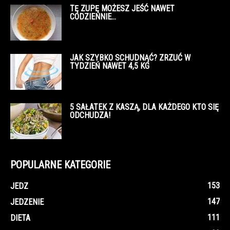
TĘ ZUPĘ MOŻESZ JEŚĆ NAWET
CODZIENNIE…
JAK SZYBKO SCHUDNĄĆ? ZRZUĆ W
TYDZIEŃ NAWET 4,5 KG
5 SAŁATEK Z KASZĄ, DLA KAŻDEGO KTO SIĘ
ODCHUDZA!
POPULARNE KATEGORIE
153
JEDZ
147
JEDZENIE
111
DIETA