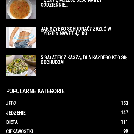
TĘ ZUPĘ MOŻESZ JEŚĆ NAWET
CODZIENNIE…
JAK SZYBKO SCHUDNĄĆ? ZRZUĆ W
TYDZIEŃ NAWET 4,5 KG
5 SAŁATEK Z KASZĄ, DLA KAŻDEGO KTO SIĘ
ODCHUDZA!
POPULARNE KATEGORIE
153
JEDZ
147
JEDZENIE
111
DIETA
99
CIEKAWOSTKI