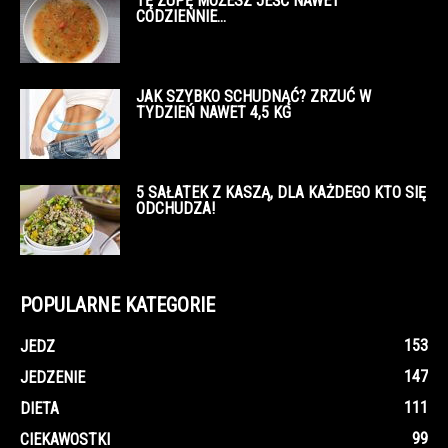
TĘ ZUPĘ MOŻESZ JEŚĆ NAWET
CODZIENNIE…
JAK SZYBKO SCHUDNĄĆ? ZRZUĆ W
TYDZIEŃ NAWET 4,5 KG
5 SAŁATEK Z KASZĄ, DLA KAŻDEGO KTO SIĘ
ODCHUDZA!
POPULARNE KATEGORIE
153
JEDZ
147
JEDZENIE
111
DIETA
99
CIEKAWOSTKI