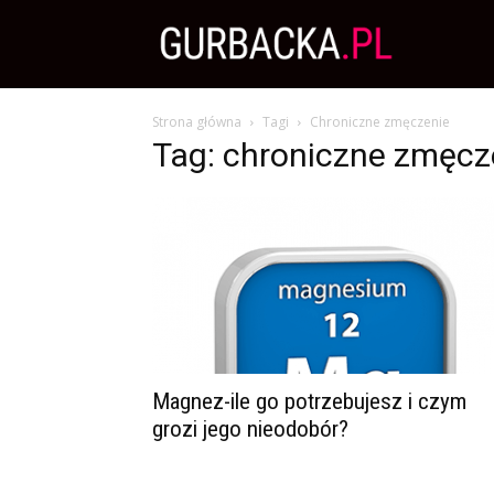
Zdrowa
Strona główna
Tagi
Chroniczne zmęczenie
Dieta,
Tag: chroniczne zmęcz
Odchudzanie
i
przepisy
Magnez-ile go potrzebujesz i czym
grozi jego nieodobór?
kulinarne