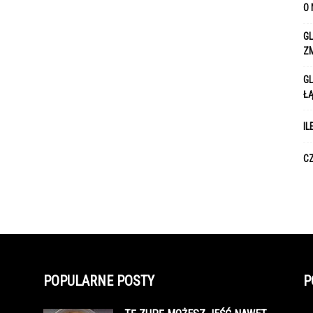
O 
GL
Z
GL
Ł
IL
CZ
POPULARNE POSTY
P