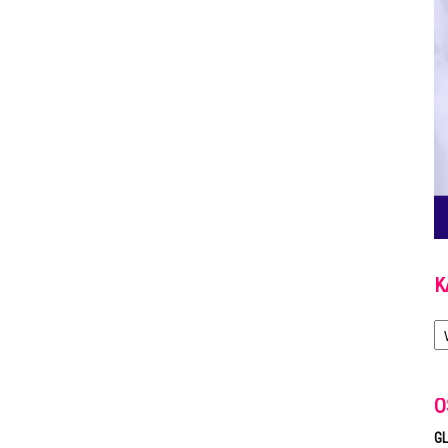
K
Ka
O
GL