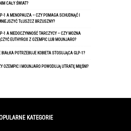
NIM CAŁY ŚWIAT?
P-1 A MENOPAUZA – CZY POMAGA SCHUDNĄĆ I
MNIEJSZYĆ TŁUSZCZ BRZUSZNY?
P-1 A NIEDOCZYNNOŚĆ TARCZYCY – CZY MOŻNA
ĄCZYĆ EUTHYROX Z OZEMPIC LUB MOUNJARO?
E BIAŁKA POTRZEBUJE KOBIETA STOSUJĄCA GLP-1?
Y OZEMPIC I MOUNJARO POWODUJĄ UTRATĘ MIĘŚNI?
OPULARNE KATEGORIE