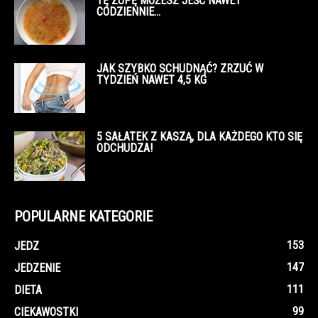
TĘ ZUPĘ MOŻESZ JEŚĆ NAWET
CODZIENNIE…
JAK SZYBKO SCHUDNĄĆ? ZRZUĆ W
TYDZIEŃ NAWET 4,5 KG
5 SAŁATEK Z KASZĄ, DLA KAŻDEGO KTO SIĘ
ODCHUDZA!
POPULARNE KATEGORIE
153
JEDZ
147
JEDZENIE
111
DIETA
99
CIEKAWOSTKI