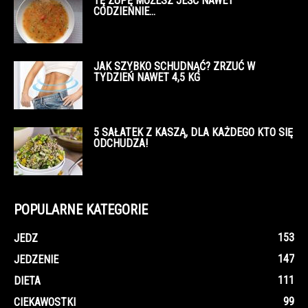
TĘ ZUPĘ MOŻESZ JEŚĆ NAWET
CODZIENNIE…
JAK SZYBKO SCHUDNĄĆ? ZRZUĆ W
TYDZIEŃ NAWET 4,5 KG
5 SAŁATEK Z KASZĄ, DLA KAŻDEGO KTO SIĘ
ODCHUDZA!
POPULARNE KATEGORIE
153
JEDZ
147
JEDZENIE
111
DIETA
99
CIEKAWOSTKI