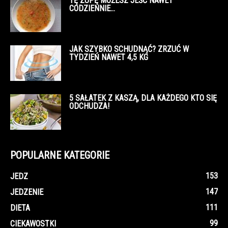
TĘ ZUPĘ MOŻESZ JEŚĆ NAWET
CODZIENNIE…
JAK SZYBKO SCHUDNĄĆ? ZRZUĆ W
TYDZIEŃ NAWET 4,5 KG
5 SAŁATEK Z KASZĄ, DLA KAŻDEGO KTO SIĘ
ODCHUDZA!
POPULARNE KATEGORIE
153
JEDZ
147
JEDZENIE
111
DIETA
99
CIEKAWOSTKI